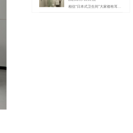
相信“日本式卫生间”大家都有耳闻吧，称其细节“丧心病狂”也不为过。据有关研究表明人的一生有3年时间在洗手间度过，作为必不可少的家居空间，一个合理舒适的设计显得尤为重要。今天就来和大家聊一聊卫生间设计的小心机！卫生间面积占比较小，需要摆放的东西却一样不能…