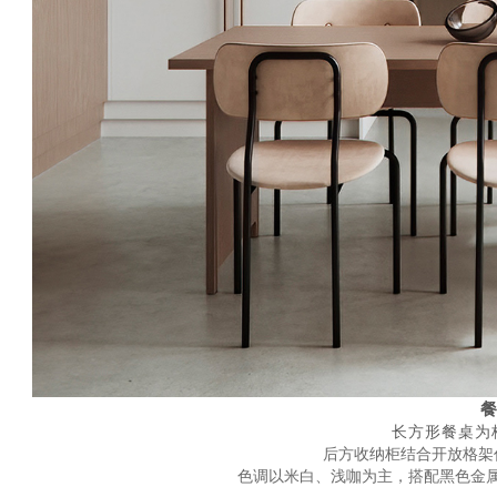
长方形餐桌为
后方收纳柜结合开放格架
色调以米白、浅咖为主，搭配黑色金