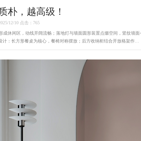
质朴，越高级！
2025/12/10
点击：
765
形成休闲区，动线开阔流畅；落地灯与墙面圆形装置点缀空间，竖纹墙面
厅设计：长方形餐桌为核心，餐椅对称摆放；后方收纳柜结合开放格架作…