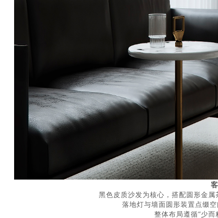
黑色皮质沙发为核心，搭配圆形金属
落地灯与墙面圆形装置点缀空
整体布局遵循“少而