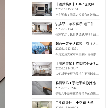
【雅腾装饰】150㎡现代风，简约+木质风，安静而舒适
2025/7/16 15:50:54
户主诉求：无需太多繁杂的装饰，以简洁和纯粹的美好家居为主就行。设计师结合户主需求并加入自己想法，从木质元素入手，布置上简约舒适的家具软装，简单装饰布置，即可打造出一种简约自然而舒适的居住氛围感。客厅 无主灯的天花设计，让柔软的光线将客厅变得更加温馨，木…
说实话，咱家客厅“老三件”真该换换了！
2025/8/16 13:46:31
你家客厅，设计的还满意吗？如今的90后，有的喜欢在家轰趴、有的喜欢撸猫，不一样的生活方式造就不一样的居住百态。今儿，我们就分别从传统客厅、个性化客厅的布局和装饰，来说说当下人的“客厅设计”。 01.沙发+茶几+电视的传统客厅限于空间布局，很多客厅还摆脱不了“电…
阳台一定要认真装，有很大的讲究，你家装对了吗
2025/8/10 13:46:51
买房之后大家对家里的阳台装修也很是重视，要解决日常晒衣服，要能种种花草，满足个人生活小情趣；要能喝喝茶聊聊天，丰富日常生活等等。阳台有百用，装修的时候你是不是也纠结过以下问题：阳台砖贴的好，颜值也能蹭蹭升高哦！你家阳台装的不好看可能就是贴砖的问题。今天…
【雅腾装饰】吃饭吃不好？那是因为你餐厅这些没装好！
2025/8/22 14:37:47
人们对于餐厅的需求主要可以集中在“动线是否合理”和“就餐环境是否舒适、卫生”这两点，今天小编就带大家来了解一下，如何布置一个舒适的餐厅吧！
雅腾装饰 I 手把手教你挑选瓷砖
2025/8/7 17:02:44
瓷砖几乎是每家装修清单的必选项，绝对的刚需品。但并不是所有人都了解挑选瓷砖的要点，大多数消费者除了依靠设计师和自己的眼光，听瓷砖导购天花乱坠的吹牛外几乎什么也做不了。今天小编就教你如何快速从瓷砖小白变成挑砖小能手！ 首先瓷砖分类依据也不同，可按用途、…
卫生间设计，小空间 大学问！
2025/8/15 16:01:22