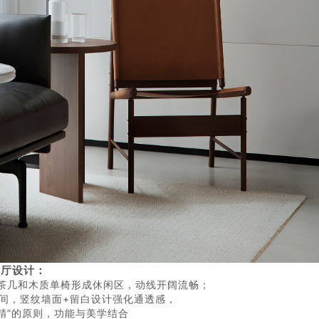
客厅设计：
茶几和木质单椅形成休闲区，动线开阔流畅；
间，竖纹墙面+留白设计强化通透感，
精”的原则，功能与美学结合