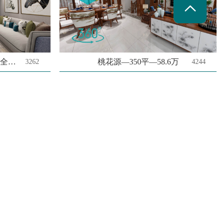
世茂瀚河苑—135平—全包14.9万
桃花源—350平—58.6万
3262
4244