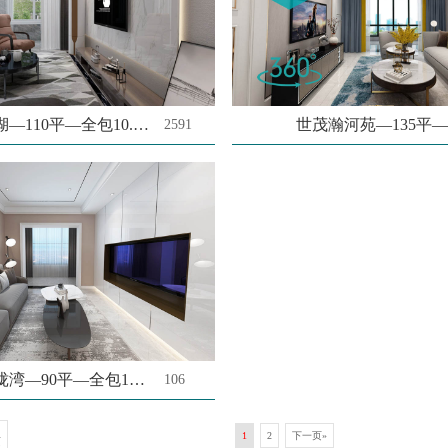
淀山湖—110平—全包10.8万
2591
中海珑湾—90平—全包10.2万
106
1
2
下一页»
页