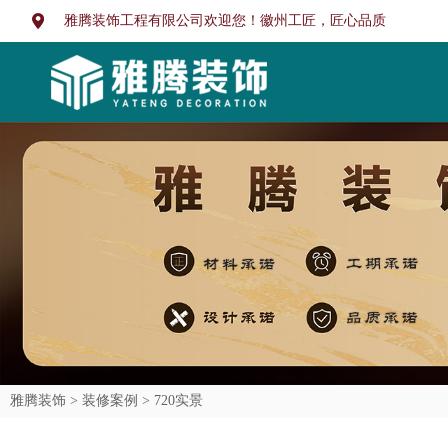
雅腾装饰工程有限公司欢迎您！徽州工匠，匠心品质
雅腾装饰 >
装修案例 >
720实景