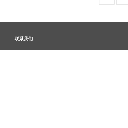
联系我们
全国统一服务热线：400-0366-108
网 址：http://www.yatengzs.com
E-mail：yatengzs@163.com
总部地址：苏州姑苏区太湖西路1188号世茂广场南区1号楼5F
Copyright © 2018 YaTeng inc. 版权所有:雅腾装饰工程有限公司
苏ICP备14053304
信息产业部备案管理系统：www.miitbeian.gov.cn