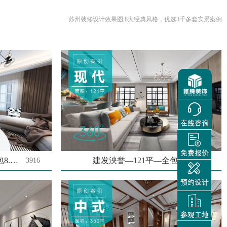
苏州装修设计效果图,8大经典风格，优选3千多套实景案例
红橡花园—94平—全包8.7万
建发泱誉—121平—全包13.2万
3916
415