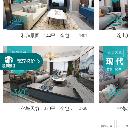
和雍景园—144平—全包18万
1401
亿城天筑—320平—全包64.8万
3728
共16记录
«上一